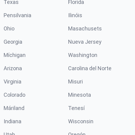
Texas
Florida
Pensilvania
Ilinóis
Ohio
Masachusets
Georgia
Nueva Jersey
Míchigan
Washington
Arizona
Carolina del Norte
Virginia
Misuri
Colorado
Minesota
Máriland
Tenesí
Indiana
Wisconsin
Utah
Oregón