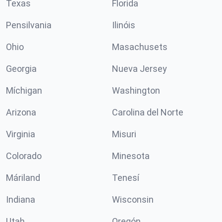
Texas
Florida
Pensilvania
Ilinóis
Ohio
Masachusets
Georgia
Nueva Jersey
Míchigan
Washington
Arizona
Carolina del Norte
Virginia
Misuri
Colorado
Minesota
Máriland
Tenesí
Indiana
Wisconsin
Utah
Oregón