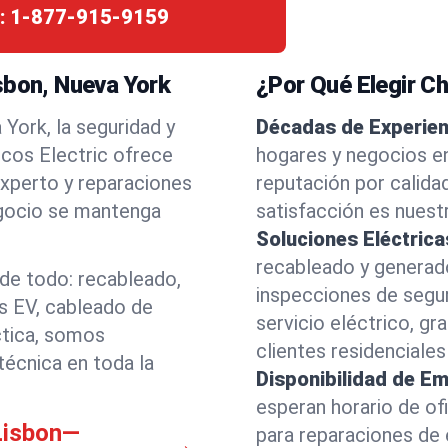
:
1-877-915-9159
sbon, Nueva York
¿Por Qué Elegir Ch
York, la seguridad y
Décadas de Experien
icos Electric ofrece
hogares y negocios e
experto y reparaciones
reputación por calidad
gocio se mantenga
satisfacción es nuest
Soluciones Eléctrica
recableado y generad
 de todo: recableado,
inspecciones de segu
es EV, cableado de
servicio eléctrico, 
ctica, somos
clientes residenciale
técnica en toda la
Disponibilidad de E
esperan horario de of
 Lisbon—
para reparaciones de 